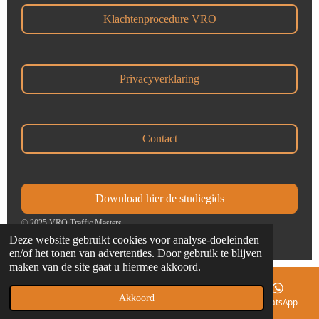
e
e
e
e
:
n
n
n
n
Klachtenprocedure VRO
4
.
2
Privacyverklaring
2
9
8
8
Contact
5
0
5
Download hier de studiegids
7
4
© 2025 VRO Traffic Masters
Deze website gebruikt cookies voor analyse-doeleinden
7
en/of het tonen van advertenties. Door gebruik te blijven
1
maken van de site gaat u hiermee akkoord.
3
s
Akkoord
E-mailadres
Telefoonnummer
Kaart
WhatsApp
t