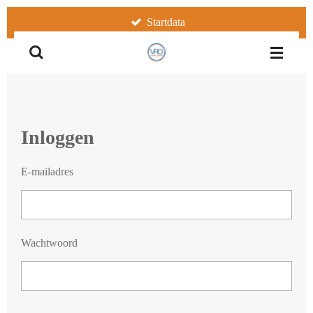
Ga
Startdata
direct
naar
de
hoofdinhoud
Inloggen
E-mailadres
Wachtwoord